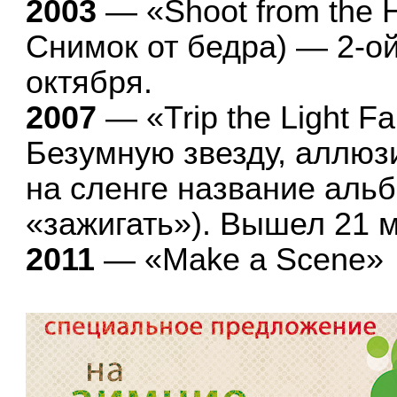
2003
— «Shoot from the 
Снимок от бедра) — 2-о
октября.
2007
— «Trip the Light F
Безумную звезду, аллюз
на сленге название альб
«зажигать»). Вышел 21 м
2011
— «Make a Scene»