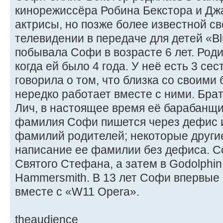
кинорежиссёра Робина Бекстора и Джа
актрисы, но позже более известной с
телевидении в передаче для детей «Bl
побывала Софи в возрасте 6 лет. Род
когда ей было 4 года. У неё есть 3 се
говорила о том, что близка со своими
нередко работает вместе с ними. Бра
Лич, в настоящее время её барабанщ
фамилия Софи пишется через дефис 
фамилий родителей; некоторые други
написание ее фамилии без дефиса. С
Святого Стефана, а затем в Godolphin
Hammersmith. В 13 лет Софи впервые 
вместе с «W11 Opera».
theaudience