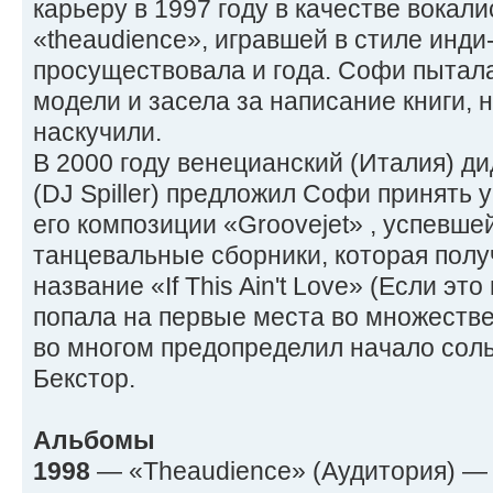
карьеру в 1997 году в качестве вокали
«theaudience», игравшей в стиле инди-
просуществовала и года. Софи пытала
модели и засела за написание книги, н
наскучили.
В 2000 году венецианский (Италия) д
(DJ Spiller) предложил Софи принять у
его композиции «Groovejet» , успевше
танцевальные сборники, которая пол
название «If This Ain't Love» (Если это
попала на первые места во множестве
во многом предопределил начало сол
Бекстор.
Альбомы
1998
— «Theaudience» (Аудитория) —