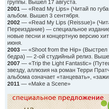
группы. Вышел 17 августа.
2001
— «Read My Lips» (Читай по гу
альбом. Вышел 3 сентября.
2002
— «Read My Lips (Reissue)» (Чит
Переиздание) — специальное издание
новые песни и концертную версию хит
июня.
2003
— «Shoot from the Hip» (Выстрел
бедра) — 2-ой студийный релиз. Выше
2007
— «Trip the Light Fantastic» (Пу
звезду, аллюзия на роман Терри Пратч
альбома означает «танцевать», «зажи
2011
— «Make a Scene»