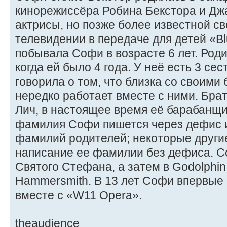
кинорежиссёра Робина Бекстора и Джа
актрисы, но позже более известной с
телевидении в передаче для детей «Bl
побывала Софи в возрасте 6 лет. Род
когда ей было 4 года. У неё есть 3 се
говорила о том, что близка со своими
нередко работает вместе с ними. Бра
Лич, в настоящее время её барабанщ
фамилия Софи пишется через дефис 
фамилий родителей; некоторые други
написание ее фамилии без дефиса. С
Святого Стефана, а затем в Godolphin
Hammersmith. В 13 лет Софи впервые 
вместе с «W11 Opera».
theaudience