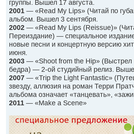
группы. Вышел 17 августа.
2001
— «Read My Lips» (Читай по гу
альбом. Вышел 3 сентября.
2002
— «Read My Lips (Reissue)» (Чит
Переиздание) — специальное издание
новые песни и концертную версию хит
июня.
2003
— «Shoot from the Hip» (Выстрел
бедра) — 2-ой студийный релиз. Выше
2007
— «Trip the Light Fantastic» (Пу
звезду, аллюзия на роман Терри Пратч
альбома означает «танцевать», «зажи
2011
— «Make a Scene»