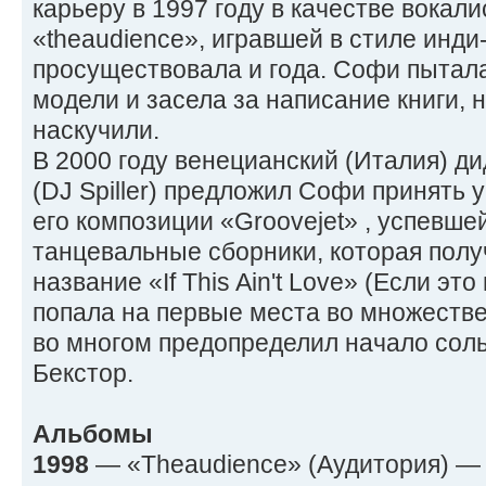
карьеру в 1997 году в качестве вокали
«theaudience», игравшей в стиле инди-
просуществовала и года. Софи пытала
модели и засела за написание книги, н
наскучили.
В 2000 году венецианский (Италия) д
(DJ Spiller) предложил Софи принять у
его композиции «Groovejet» , успевше
танцевальные сборники, которая пол
название «If This Ain't Love» (Если это
попала на первые места во множестве
во многом предопределил начало сол
Бекстор.
Альбомы
1998
— «Theaudience» (Аудитория) —